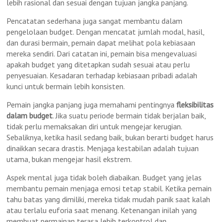
lebih rasional dan sesuai dengan tujuan jangka panjang.
Pencatatan sederhana juga sangat membantu dalam
pengelolaan budget. Dengan mencatat jumlah modal, hasil,
dan durasi bermain, pemain dapat melihat pola kebiasaan
mereka sendiri. Dari catatan ini, pemain bisa mengevaluasi
apakah budget yang ditetapkan sudah sesuai atau perlu
penyesuaian. Kesadaran terhadap kebiasaan pribadi adalah
kunci untuk bermain lebih konsisten.
Pemain jangka panjang juga memahami pentingnya
fleksibilitas
dalam budget
. Jika suatu periode bermain tidak berjalan baik,
tidak perlu memaksakan diri untuk mengejar kerugian.
Sebaliknya, ketika hasil sedang baik, bukan berarti budget harus
dinaikkan secara drastis. Menjaga kestabilan adalah tujuan
utama, bukan mengejar hasil ekstrem.
Aspek mental juga tidak boleh diabaikan. Budget yang jelas
membantu pemain menjaga emosi tetap stabil. Ketika pemain
tahu batas yang dimiliki, mereka tidak mudah panik saat kalah
atau terlalu euforia saat menang. Ketenangan inilah yang
membuat permainan terasa lebih terkontrol dan