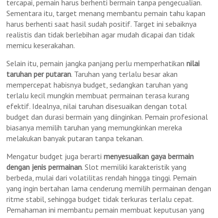
tercapai, pemain harus berhenti bermain tanpa pengecualian.
Sementara itu, target menang membantu pemain tahu kapan
harus berhenti saat hasil sudah positif. Target ini sebaiknya
realistis dan tidak berlebihan agar mudah dicapai dan tidak
memicu keserakahan.
Selain itu, pemain jangka panjang perlu memperhatikan
nilai
taruhan per putaran
. Taruhan yang terlalu besar akan
mempercepat habisnya budget, sedangkan taruhan yang
terlalu kecil mungkin membuat permainan terasa kurang
efektif. Idealnya, nilai taruhan disesuaikan dengan total
budget dan durasi bermain yang diinginkan. Pemain profesional
biasanya memilih taruhan yang memungkinkan mereka
melakukan banyak putaran tanpa tekanan.
Mengatur budget juga berarti
menyesuaikan gaya bermain
dengan jenis permainan
. Slot memiliki karakteristik yang
berbeda, mulai dari volatilitas rendah hingga tinggi. Pemain
yang ingin bertahan lama cenderung memilih permainan dengan
ritme stabil, sehingga budget tidak terkuras terlalu cepat.
Pemahaman ini membantu pemain membuat keputusan yang