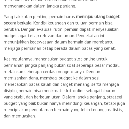
menyenangkan dalam jangka panjang.
Yang tak kalah penting, pemain harus
meninjau ulang budget
secara berkala
. Kondisi keuangan dan tujuan bermain bisa
berubah. Dengan evaluasi rutin, pemain dapat menyesuaikan
budget agar tetap relevan dan aman. Pendekatan ini
menunjukkan kedewasaan dalam bermain dan membantu
menjaga permainan tetap berada dalam batas yang sehat.
Kesimpulannya, menentukan budget slot online untuk
permainan jangka panjang bukan soal seberapa besar modal,
melainkan seberapa cerdas mengelolanya. Dengan
memisahkan dana, membagi budget ke dalam sesi,
menetapkan batas kalah dan target menang, serta menjaga
disiplin, pemain bisa menikmati slot online sebagai hiburan
yang stabil dan berkelanjutan. Dalam jangka panjang, strategi
budget yang baik bukan hanya melindungi keuangan, tetapi juga
menciptakan pengalaman bermain yang lebih tenang, realistis,
dan memuaskan.